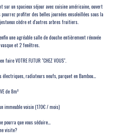
t sur un spacieux séjour avec cuisine américaine, ouvert
ourrez profiter des belles journées ensoleillées sous la
jestueux cèdre et d'autres arbres fruitiers.
 enfin une agréable salle de douche entièrement rénovée
 vasque et 2 fenêtres.
r en faire VOTRE FUTUR "CHEZ VOUS".
ts électriques, radiateurs neufs, parquet en Bambou...
AVE de 8m²
un immeuble voisin (170€ / mois)
ne pourra que vous séduire…
e visite?