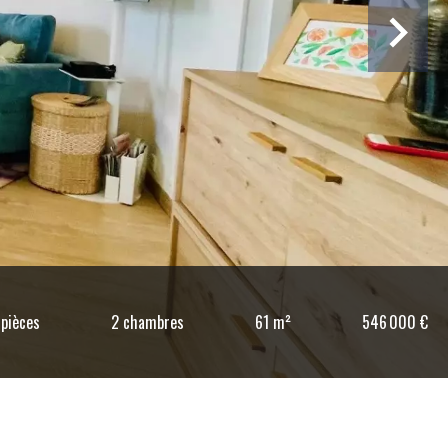
 pièces
2 chambres
61 m²
546 000 €