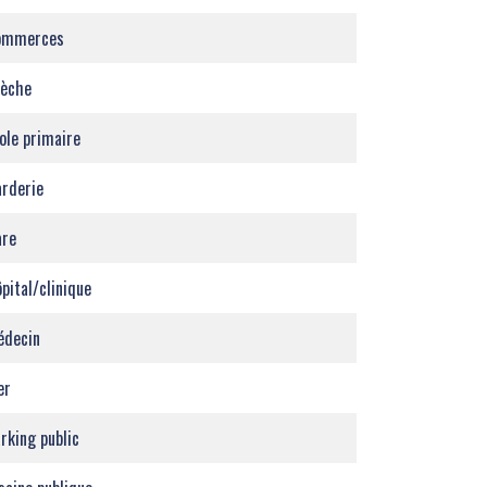
ommerces
rèche
ole primaire
rderie
are
pital/clinique
édecin
er
rking public