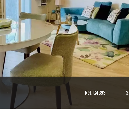
Réf. G4393
3