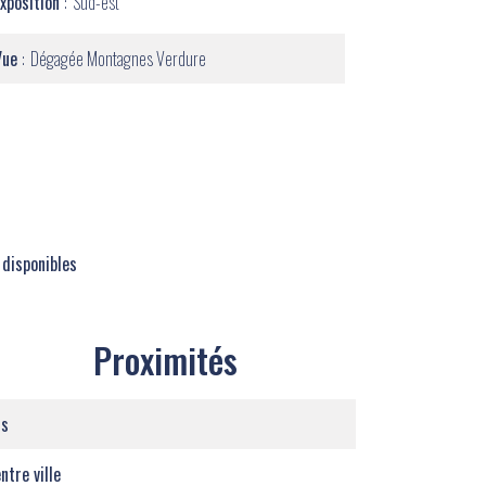
Exposition
Sud-est
Vue
Dégagée Montagnes Verdure
 disponibles
Proximités
us
ntre ville