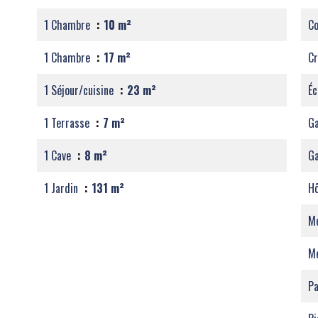
1 Chambre
10 m²
C
1 Chambre
17 m²
C
1 Séjour/cuisine
23 m²
Éc
1 Terrasse
7 m²
Ga
1 Cave
8 m²
G
1 Jardin
131 m²
Hô
M
M
Pa