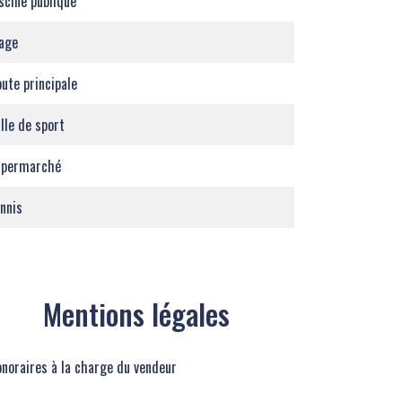
scine publique
age
ute principale
lle de sport
upermarché
nnis
Mentions légales
noraires à la charge du vendeur