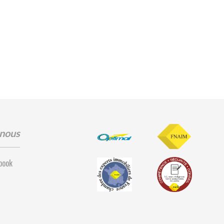
-nous
book