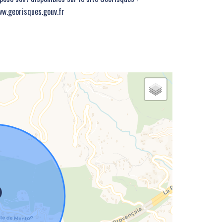
w.georisques.gouv.fr