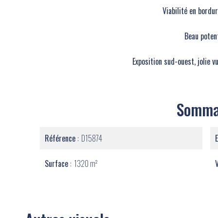
Viabilité en bordur
Beau potent
Exposition sud-ouest, jolie 
Somma
Référence
D15874
Surface
1320 m²