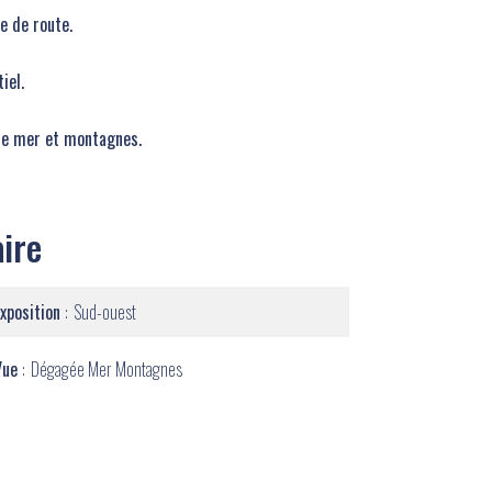
e de route.
iel.
vue mer et montagnes.
ire
Exposition
Sud-ouest
Vue
Dégagée Mer Montagnes