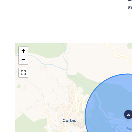
ww
+
−