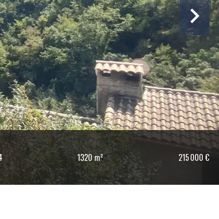
4
1320 m²
215 000 €