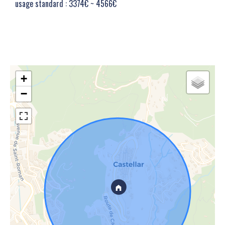
usage standard : 3374€ ~ 4566€
+
−