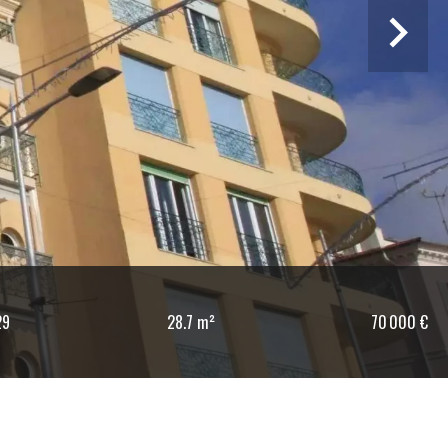
29
28.7 m²
70 000 €