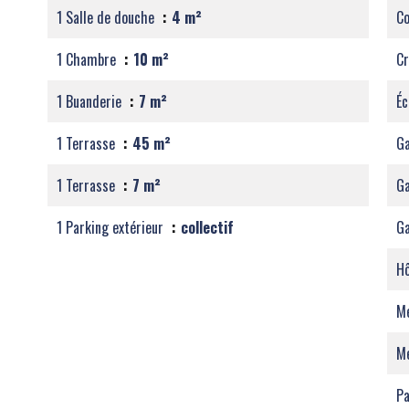
1 Salle de douche
4 m²
C
1 Chambre
10 m²
C
1 Buanderie
7 m²
Éc
1 Terrasse
45 m²
Ga
1 Terrasse
7 m²
G
1 Parking extérieur
collectif
Ga
Hô
M
M
Pa