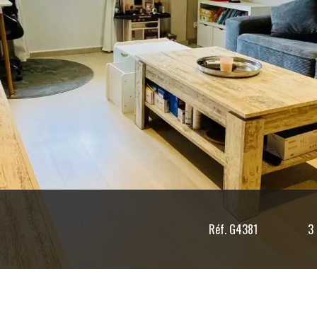
Réf. G4381
3 