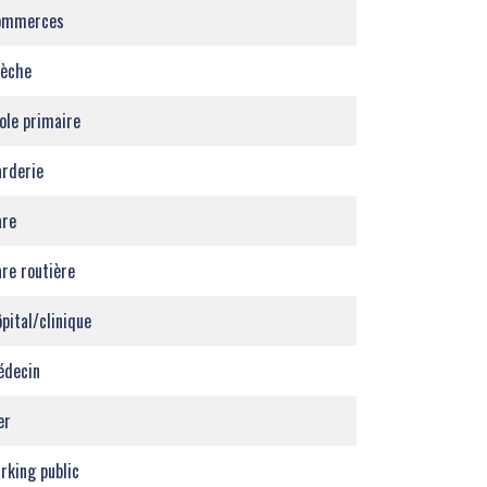
ommerces
rèche
ole primaire
rderie
are
re routière
pital/clinique
édecin
er
rking public