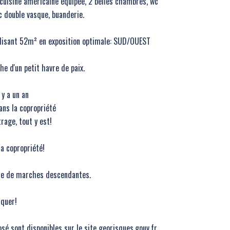
 cuisine américaine équipée, 2 belles chambres, wc
c double vasque, buanderie.
talisant 52m² en exposition optimale: SUD/OUEST
he d'un petit havre de paix.
 y a un an
ans la copropriété
rage, tout y est!
la copropriété!
ine de marches descendantes.
quer!
osé sont disponibles sur le site georisques.gouv.fr