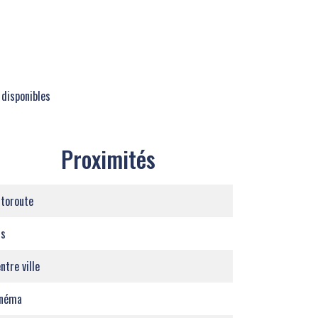
 disponibles
Proximités
toroute
us
ntre ville
inéma