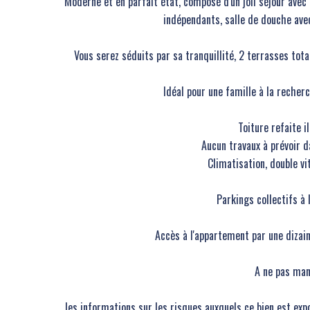
Moderne et en parfait état, composé d'un joli séjour avec
indépendants, salle de douche ave
Vous serez séduits par sa tranquillité, 2 terrasses to
Idéal pour une famille à la recherc
Toiture refaite il
Aucun travaux à prévoir d
Climatisation, double vit
Parkings collectifs à 
Accès à l'appartement par une diza
A ne pas man
les informations sur les risques auxquels ce bien est exp