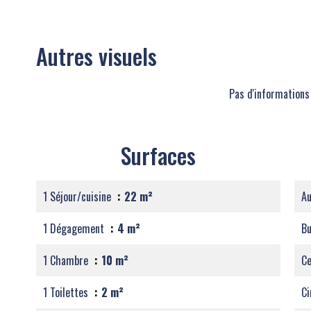
Autres visuels
Pas d'informations
Surfaces
1 Séjour/cuisine
22 m²
Au
1 Dégagement
4 m²
B
1 Chambre
10 m²
Ce
1 Toilettes
2 m²
C