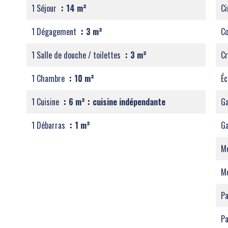
1 Séjour
14 m²
C
1 Dégagement
3 m²
C
1 Salle de douche / toilettes
3 m²
C
1 Chambre
10 m²
Éc
1 Cuisine
6 m²
cuisine indépendante
G
1 Débarras
1 m²
Ga
M
M
Pa
Pa