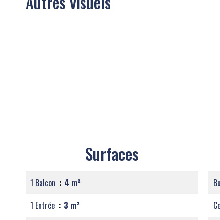
Autres visuels
Surfaces
1 Balcon
4 m²
B
1 Entrée
3 m²
Ce