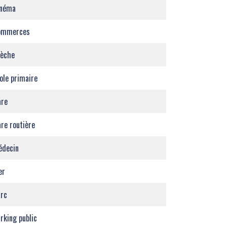
inéma
ommerces
rèche
ole primaire
are
re routière
édecin
er
rc
rking public