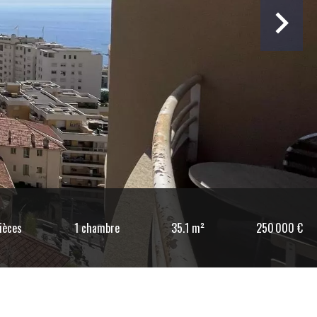
ièces
1 chambre
35.1 m²
250 000 €