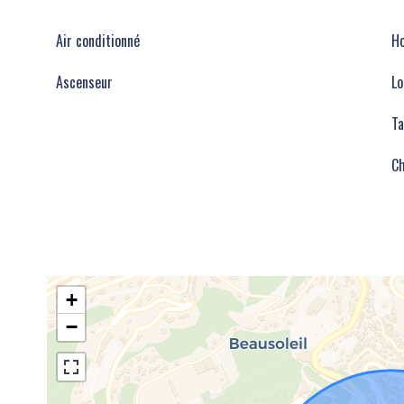
Air conditionné
Ho
Ascenseur
Lo
Ta
Ch
+
−