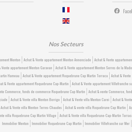
Face
Nos Secteurs
rtement Menton
Achat & Vente appartement Menton Annonciade
Achat & Vente appartemen
& Vente appartement Menton Garavan
Achat & Vente appartement Menton Serres de la Mad
Martin Hameau
Achat & Vente appartement Roquebrune Cap Martin Torraca
Achat & Vente
at & Vente appartement Roquebrune Cap-Martin
Achat & Vente appartement Villefranche s
ente Commerce, fonds de commerce Roquebrune Cap Martin
Achat & vente Commerce, fond
ciade
Achat & Vente villa Menton Borrigo
Achat & Vente villa Menton Carei
Achat & Vente
Achat & Vente villa Menton Terres-Chaudes
Achat & vente villa Roquebrune Cap Martin
Ac
nte villa Roquebrune Cap Martin Village
Achat & Vente villa Roquebrune-Cap-Martin Torrac
Immobilier Menton
Immobilier Roquebrune Cap Martin
Immobilier Villefranche sur Mer