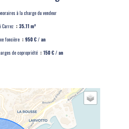
noraires à la charge du vendeur
i Carrez
35.11 m²
xe foncière
950 € / an
arges de copropriété
150 € / an